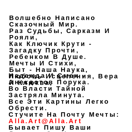
Волшебно Написано
Сказочный Мир.
Раз Судьбы, Сарказм И
Рояли,
Как Ключик Крути -
Загадку Прочти,
Ребенком В Душе.
Мечты И Стихи,
Быт - Наша Наука,
Надежда И Смех -
Любовь Исцеления, Вера
Анекдотов Порука.
И Клюква,
Во Власти Тайной
Застряла Минута.
Все Эти Картины Легко
Обрести.
Стучите На Почту Мечты:
Alla.art@Alla.art
Бывает Пишу Ваши
Детские Сны!
+79775569436